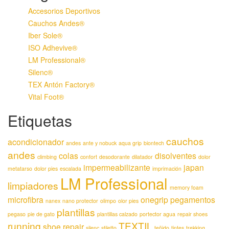
Accesorios Deportivos
Cauchos Andes®
Iber Sole®
ISO Adhevive®
LM Professional®
Silenc®
TEX Antón Factory®
Vital Foot®
Etiquetas
cauchos
acondicionador
andes
ante y nobuck
aqua grip
biontech
andes
colas
disolventes
climbing
confort
desodorante
dilatador
dolor
impermeabilizante
japan
metatarso
dolor pies
escalada
imprimación
LM Professional
limpiadores
memory foam
microfibra
onegrip
pegamentos
nanex
nano protector
olimpo
olor pies
plantillas
pegaso
pie de gato
plantillas calzado
portector agua
repair shoes
running
TEXTIL
shoe repair
silenc
stiletto
teñido
tintes
trekking