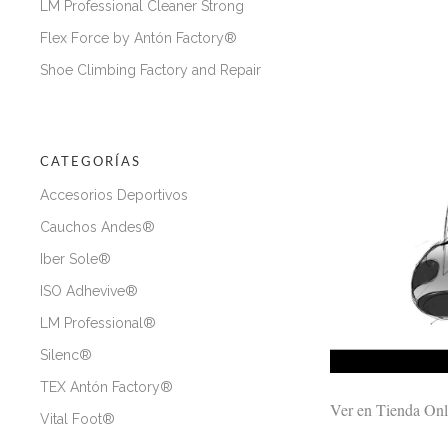
LM Professional Cleaner Strong
Flex Force by Antón Factory®
Shoe Climbing Factory and Repair
CATEGORÍAS
Accesorios Deportivos
Cauchos Andes®
Iber Sole®
ISO Adhevive®
LM Professional®
Silenc®
TEX Antón Factory®
Ver en Tienda Onl
Vital Foot®