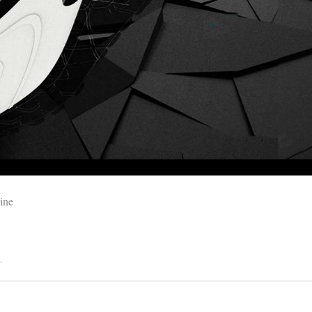
ine
.