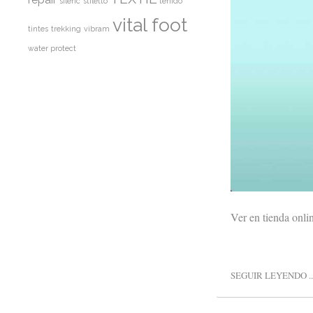
silenc
stiletto
teñido
vital foot
tintes
trekking
vibram
water protect
Ver en tienda onli
SEGUIR LEYENDO ..