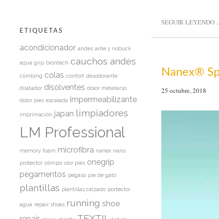
SEGUIR LEYENDO ..
ETIQUETAS
acondicionador
andes
ante y nobuck
cauchos andes
aqua grip
biontech
Nanex® Sp
colas
climbing
confort
desodorante
disolventes
dilatador
dolor metatarso
25 octubre, 2018
impermeabilizante
dolor pies
escalada
limpiadores
japan
imprimación
LM Professional
microfibra
memory foam
nanex
nano
onegrip
protector
olimpo
olor pies
pegamentos
pegaso
pie de gato
plantillas
plantillas calzado
portector
running
shoe
agua
repair shoes
TEXTIL
repair