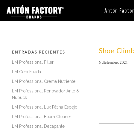
Antón Facto
Shoe Climb
ENTRADAS RECIENTES
6 diciembre, 2021
LM Professional Filler
LM Cera Fluida
LM Professional Crema Nutriente
LM Professional Renovador Ante &
Nubuck
LM Professional Lux Pátina Espejo
LM Professional Foam Cleaner
LM Professional Decapante